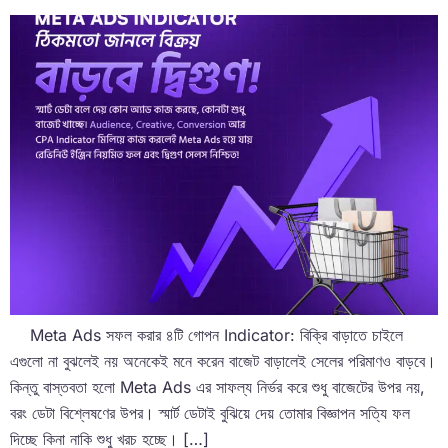
Meta Ads সফল করার ৪টি গোপন Indicator: বিক্রি বাড়াতে চাইলে
এগুলো না বুঝলেই নয় অনেকেই মনে করেন বাজেট বাড়ালেই সেলের পরিমাণও বাড়বে।
কিন্তু বাস্তবতা হলো Meta Ads এর সাফল্য নির্ভর করে শুধু বাজেটের উপর নয়,
বরং ডেটা বিশ্লেষণের উপর। স্মার্ট ডেটাই বুঝিয়ে দেয় তোমার বিজ্ঞাপন সত্যি ফল
দিচ্ছে কিনা নাকি শুধু খরচ হচ্ছে। […]