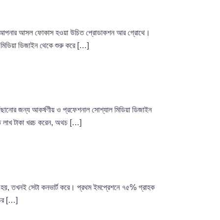
িসেবে আপনার আসল ফোকাস হওয়া উচিত প্রোডাকশন আর গ্রোথে।
 মিডিয়া ডিজাইন থেকে শুরু করে […]
ৌঁছানোর জন্য আকর্ষণীয় ও প্রফেশনাল সোশ্যাল মিডিয়া ডিজাইন
জাতে লাখ টাকা খরচ করেন, অথচ […]
ে তৈরি হয়, তখনই সেটা কনভার্ট করে। প্রথম ইমপ্রেশনে ৭৫% গ্রাহক
্ডের […]