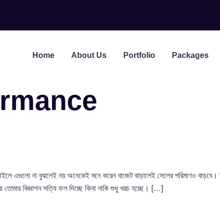
Home
About Us
Portfolio
Packages
ormance
 এগুলো না বুঝলেই নয় অনেকেই মনে করেন বাজেট বাড়ালেই সেলের পরিমাণও বাড়বে। কিন
য় তোমার বিজ্ঞাপন সত্যি ফল দিচ্ছে কিনা নাকি শুধু খরচ হচ্ছে। […]