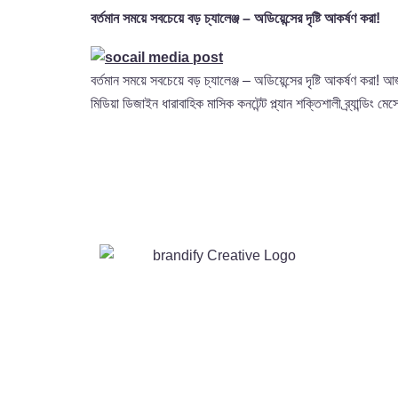
বর্তমান সময়ে সবচেয়ে বড় চ্যালেঞ্জ – অডিয়েন্সের দৃষ্টি আকর্ষণ করা!
বর্তমান সময়ে সবচেয়ে বড় চ্যালেঞ্জ – অডিয়েন্সের দৃষ্টি আকর্ষণ করা!
মিডিয়া ডিজাইন ধারাবাহিক মাসিক কনটেন্ট প্ল্যান শক্তিশালী ব্র্যান্ডিং
At Brandify Creative, we craft
complete brand experiences – logo &
graphics, software & web solutions,
and result-driven digital marketing –
so you focus on growth.