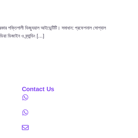
, দরকার শক্তিশালী ভিজ্যুয়াল আইডেন্টিটি। সমাধান: প্রফেশনাল সোশ্যাল
িয়া ডিজাইন ও ব্র্যান্ডিং […]
Contact Us
01306-998833
01306-998822
hello@brandifycreative.com