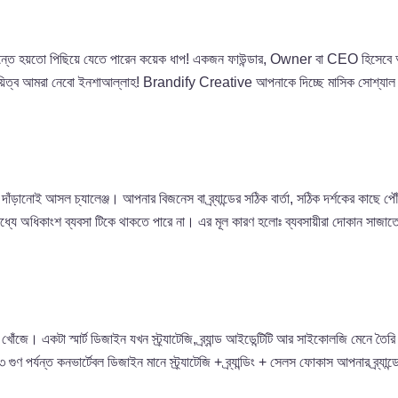
ল সিদ্ধান্তে হয়তো পিছিয়ে যেতে পারেন কয়েক ধাপ! একজন ফাউন্ডার, Owner বা CEO হ
টা দায়িত্ব আমরা নেবো ইনশাআল্লাহ! Brandify Creative আপনাকে দিচ্ছে মাসিক সোশ্যাল
ঁড়ানোই আসল চ্যালেঞ্জ। আপনার বিজনেস বা ব্র্যান্ডের সঠিক বার্তা, সঠিক দর্শকের কাছে প
রের মধ্যে অধিকাংশ ব্যবসা টিকে থাকতে পারে না। এর মূল কারণ হলোঃ ব্যবসায়ীরা দোকান সা
।
াস খোঁজে। একটা স্মার্ট ডিজাইন যখন স্ট্র্যাটেজি, ব্র্যান্ড আইডেন্টিটি আর সাইকোলজি মেন
 ৩ গুণ পর্যন্ত কনভার্টেবল ডিজাইন মানে স্ট্র্যাটেজি + ব্র্যান্ডিং + সেলস ফোকাস আপনার ব্র্যান